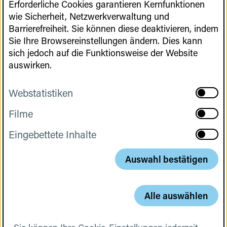
Erforderliche Cookies garantieren Kernfunktionen
Cookies
wie Sicherheit, Netzwerkverwaltung und
Zu Maßnahmen der Nationalen Strategie GCT
Barrierefreiheit. Sie können diese deaktivieren, indem
gehören:
Sie Ihre Browsereinstellungen ändern. Dies kann
sich jedoch auf die Funktionsweise der Website
Erstellung und Veröffentlichung des
auswirken.
Strategiedokuments sowie die Umsetzung der
dort vorgeschlagenen Maßnahmen
Webstatistiken
aktivier
Webstat
der Aufbau und Betrieb des
Nationalen
Filme
aktivier
Cookies
Netzwerkbüros
Filme
Eingebettete Inhalte
aktivier
Cookies
die
regulatorische Beratung
Eingebe
Projekt- und Personenförderungen
Inhalte
Auswahl bestätigen
Cookies
das Entrepreneurship-Programm
GeneNovate
der
GeneNovate Investors’ Day
Alle auswählen
Unterstützung des
Berlin Center for Gene and