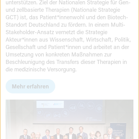
unterstützen. Ziel der Nationalen Strategie für Gen-
und zellbasierte Therapien (Nationale Strategie
GCT) ist, das Patient*innenwohl und den Biotech-
Standort Deutschland zu fördern. In einem Multi-
Stakeholder-Ansatz vernetzt die Strategie
Akteur*innen aus Wissenschaft, Wirtschaft, Politik,
Gesellschaft und Patient*innen und arbeitet an der
Umsetzung von konkreten Maßnahmen zur
Beschleunigung des Transfers dieser Therapien in
die medizinische Versorgung.
Mehr erfahren