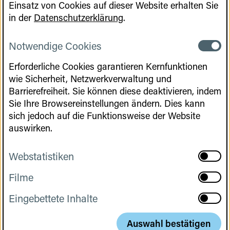
Einsatz von Cookies auf dieser Website erhalten Sie
in der
Datenschutzerklärung
.
Nutzung der Infrastruktur durch Start-
ups
Notwendige Cookies
Notwen
Cookies
Erforderliche Cookies garantieren Kernfunktionen
Cookies
Stärkung des Zugangs zu privatem
wie Sicherheit, Netzwerkverwaltung und
Kapital für GCT-Innovationen
Barrierefreiheit. Sie können diese deaktivieren, indem
Sie Ihre Browsereinstellungen ändern. Dies kann
sich jedoch auf die Funktionsweise der Website
auswirken.
Verschlankung der Prozesse der
Vertragsgestaltung
Webstatistiken
aktivier
Webstat
Filme
aktivier
Cookies
Ausbau von Aus- und
Filme
Eingebettete Inhalte
Weiterbildungsprogrammen für GMP-
aktivier
Cookies
Eingebe
Personal
Inhalte
Auswahl bestätigen