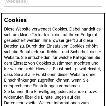
Ziele
(Webseite)
der
Nationalen
Cookies
Fortbildungsreihe für
Strategie
Allgemeinmediziner*innen zu gen- und
Diese Website verwendet Cookies. Dabei handelt es
zellbasierten Therapien
sich um kleine Textdateien, die auf Ihrem Endgerät
gespeichert werden. Ihr Browser greift auf diese
Dateien zu. Durch den Einsatz von Cookies erhöht
Nationales Netzwerkbüro GCT
sich die Benutzerfreundlichkeit und Sicherheit dieser
Website. Sie entscheiden, für welche Kategorien Sie
dem Einsatz von Cookies zustimmen möchten und
für welche nicht. Hinweis: Es ist nicht gewährleistet,
GCT-Atlas
dass Sie auf alle Funktionen dieser Website ohne
Einschränkungen zugreifen können, wenn Sie
entsprechende Einstellungen vornehmen.
Entrepreneurship-Programm
Sie können Ihre Einwilligung jederzeit ändern bzw.
GeneNovate®
widerrufen über die Einstellungen auf der
Datenschutzseite. Weitere Informationen zum