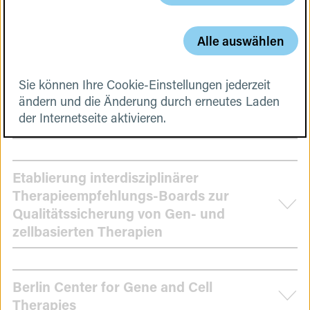
Cookies
Aufbau/Verstetigung eines nationalen
Alle auswählen
GCT-Registers
Sie können Ihre Cookie-Einstellungen jederzeit
ändern und die Änderung durch erneutes Laden
Analyse von möglichen
der Internetseite aktivieren.
Wertschöpfungspotenzialen
Etablierung interdisziplinärer
Therapieempfehlungs-Boards zur
Qualitätssicherung von Gen- und
zellbasierten Therapien
Berlin Center for Gene and Cell
Therapies