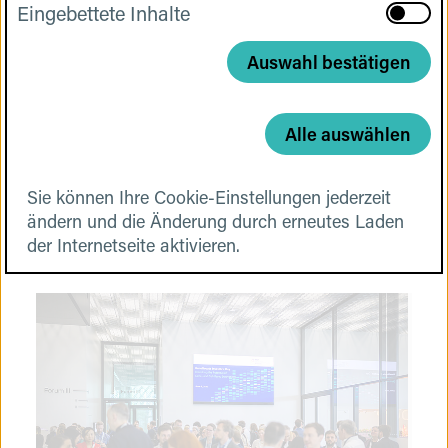
Eingebettete Inhalte
aktivier
Cookies
Eingebe
Inhalte
Auswahl bestätigen
Cookies
Alle auswählen
Sie können Ihre Cookie-Einstellungen jederzeit
ändern und die Änderung durch erneutes Laden
der Internetseite aktivieren.