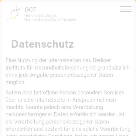
Zum
Zur
Seiteninhalt
Navi
Startseite
springen
auf-
von
und
zuk
GCT
-
Datenschutz
Über
Nationale
M
Strategie
au
Infos
für
Eine Nutzung der Internetseiten des Berliner
u
M
Gen-
Instituts für Gesundheitsforschung ist grundsätzlich
z
au
Nationales Netzwerkbüro
u
und
ohne jede Angabe personenbezogener Daten
M
z
au
Zelltherapien
möglich.
Regulatorische Beratung
u
Sofern eine betroffene Person besondere Services
z
GeneNovate®
über unsere Internetseite in Anspruch nehmen
M
au
möchte, könnte jedoch eine Verarbeitung
Förderungen
u
M
personenbezogener Daten erforderlich werden. Ist
z
au
Menü
die Verarbeitung personenbezogener Daten
Kontakt
DE
EN
u
schließen
erforderlich und besteht für eine solche Verarbeitung
z
keine gesetzliche Grundlage, holen wir generell eine