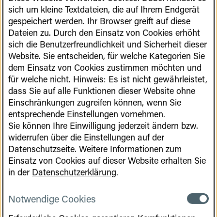
Verantwortlichen unter Angabe von
sich um kleine Textdateien, die auf Ihrem Endgerät
personenbezogenen Daten zu registrieren. Welche
gespeichert werden. Ihr Browser greift auf diese
personenbezogenen Daten dabei an den für die
Dateien zu. Durch den Einsatz von Cookies erhöht
Verarbeitung Verantwortlichen übermittelt werden,
sich die Benutzerfreundlichkeit und Sicherheit dieser
ergibt sich aus der jeweiligen Eingabemaske, die für
Website. Sie entscheiden, für welche Kategorien Sie
die Registrierung verwendet wird. Die von der
dem Einsatz von Cookies zustimmen möchten und
betroffenen Person eingegebenen
für welche nicht. Hinweis: Es ist nicht gewährleistet,
personenbezogenen Daten werden ausschließlich
dass Sie auf alle Funktionen dieser Website ohne
für die interne Verwendung bei dem für die
Einschränkungen zugreifen können, wenn Sie
Verarbeitung Verantwortlichen und für eigene
entsprechende Einstellungen vornehmen.
Zwecke erhoben und gespeichert. Der für die
Sie können Ihre Einwilligung jederzeit ändern bzw.
Verarbeitung Verantwortliche kann die Weitergabe
widerrufen über die Einstellungen auf der
an einen oder mehrere Auftragsverarbeiter,
Datenschutzseite. Weitere Informationen zum
beispielsweise einen Paketdienstleister, veranlassen,
Einsatz von Cookies auf dieser Website erhalten Sie
der die personenbezogenen Daten ebenfalls
in der
Datenschutzerklärung
.
ausschließlich für eine interne Verwendung, die dem
für die Verarbeitung Verantwortlichen zuzurechnen
Notwendige Cookies
Notwen
ist, nutzt.
Cookies