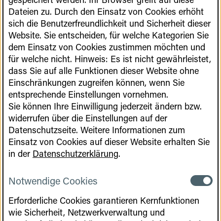
6
Dateien zu. Durch den Einsatz von Cookies erhöht
sich die Benutzerfreundlichkeit und Sicherheit dieser
-
Website. Sie entscheiden, für welche Kategorien Sie
13
dem Einsatz von Cookies zustimmen möchten und
Gene
für welche nicht. Hinweis: Es ist nicht gewährleistet,
Play
dass Sie auf alle Funktionen dieser Website ohne
Transfer,
Einschränkungen zugreifen können, wenn Sie
Gene
entsprechende Einstellungen vornehmen.
Sie können Ihre Einwilligung jederzeit ändern bzw.
Repair,
widerrufen über die Einstellungen auf der
Gene
Lecturer: Prof. Dr.-Ing. Jørgen Magnus
Datenschutzseite. Weitere Informationen zum
Editing
(RWTH Aachen)
Einsatz von Cookies auf dieser Website erhalten Sie
in der
Datenschutzerklärung
.
(II)
This lecture describes how adeno associated
virus (AAVs) are used as vectors to transport
Notwendige Cookies
Notwen
genetic material into cells in an in-vivo gene
Cookies
therapy. It starts by giving a general
Erforderliche Cookies garantieren Kernfunktionen
Cookies
introduction to gene therapy before it shows
wie Sicherheit, Netzwerkverwaltung und
the AAV biology and the molecular design of