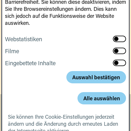
Barrierefreiheit. Sie können diese deaktivieren, indem
the recombinant AAV vectors. The three most
Sie Ihre Browsereinstellungen ändern. Dies kann
common expression systems used for the
sich jedoch auf die Funktionsweise der Website
production of AAVs are then described
auswirken.
highlighting the pros and cons, before the
manufacturing process including the
Webstatistiken
aktivier
purification is explained in detail. Finally, the
Webstat
gene therapy LUXTURNA is used as an
Filme
aktivier
Cookies
example to show the mode of action and the
Filme
development of a successful gene therapy
Eingebettete Inhalte
aktivier
Cookies
based on AAVs.
Eingebe
Inhalte
Auswahl bestätigen
Cookies
Alle auswählen
KONTAKT
Sie können Ihre Cookie-Einstellungen jederzeit
DATENSCHUTZ
ändern und die Änderung durch erneutes Laden
IMPRESSUM
der Internetseite aktivieren.